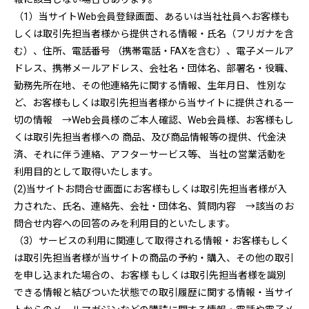
（1）当サイトWeb会員登録画面、あるいは当社社員へお客様も
しくは取引先担当者様から提供される情報・氏名（フリガナを含
む）、住所、電話番号 （携帯電話・FAXを含む）、電子メールア
ドレス、携帯メールアドレス、会社名・団体名、部署名・役職、
勤務先所在地、その他連絡先に関する情報、生年月日、 性別な
ど、お客様もしくは取引先担当者様から当サイトに提供される一
切の情報 →Web会員様のご本人確認、Web会員様、お客様もし
くは取引先担当者様への 商品、及び商品情報等の提供、代金決
済、それに伴う連絡、アフターサービス等、 当社の営業活動を
利用目的として取得いたします。
(2)当サイトお問合せ画面にお客様もしくは取引先担当者様が入
力された、氏名、連絡先、会社・団体名、質問内容 →該当のお
問合せ内容への回答のみを利用目的といたします。
（3）サービスの利用に関連して取得される情報・お客様もしく
は取引先担当者様が当サイトの商品の予約・購入、その他の取引
を申し込まれた場合の、お客様 もしくは取引先担当者様を識別
できる情報と結びついた状態での取引履歴に関する情報・当サイ