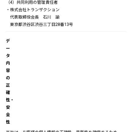
（4）共同利用の管理責任者
・株式会社トランザクション
代表取締役会長 石川 諭
東京都渋谷区渋谷三丁目28番13号
デ
ー
タ
内
容
の
正
確
性・
安
全
性