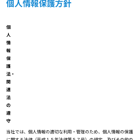
個人情報保護方針
個
人
情
報
保
護
法・
関
連
法
の
遵
守
当社では、個人情報の適切な利用・管理のため、個人情報の保護
に関する法律（平成１５年法律第５７号）の規定、及びその他の