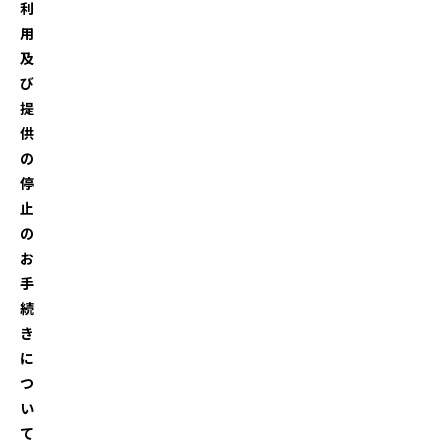
利
用
及
び
提
供
の
停
止
の
お
手
続
き
に
つ
い
て