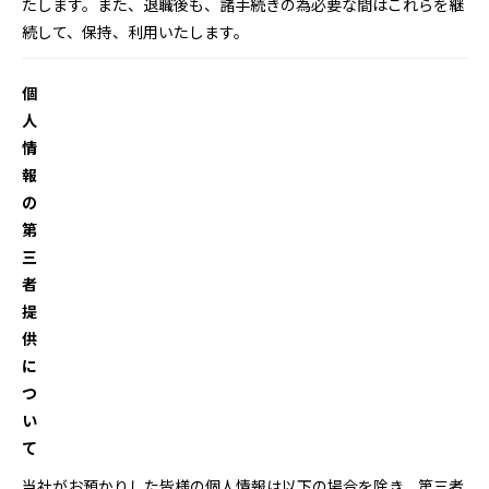
たします。また、退職後も、諸手続きの為必要な間はこれらを継
続して、保持、利用いたします。
個
人
情
報
の
第
三
者
提
供
に
つ
い
て
当社がお預かりした皆様の個人情報は以下の場合を除き、第三者