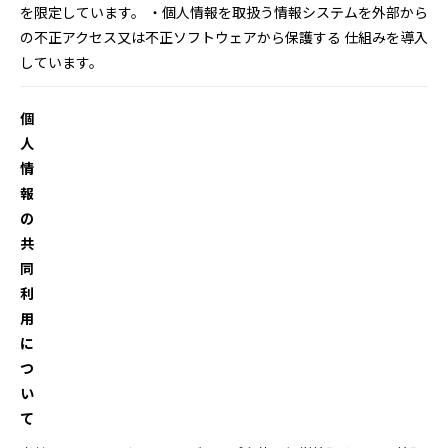
を限定しています。 ・個人情報を取扱う情報システムを外部から
の不正アクセス又は不正ソフトウェアから保護する 仕組みを導入
しています。
個
人
情
報
の
共
同
利
用
に
つ
い
て