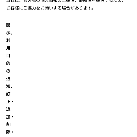
当社は、お客様の個人情報の正確性、最新性を確保するため、
お客様にご協力をお願いする場合があります。
開
示、
利
用
目
的
の
通
知、
訂
正・
追
加・
削
除・