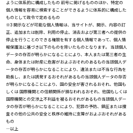
ように体系的に構成したもの 前号に掲げるもののほか、特定の
個人情報を容易に検索することができるように体系的に構成した
ものとして政令で定めるもの
※3 開示などが可能な個人情報は、当サイトが、開示、内容の訂
正、追加または削除、利用の停止、消去および第三者への提供の
停止を行うことのできる権限を有する個人情報であって、個人情
報保護法に基づき以下のものを除いたものとなります。 当該個人
データの存否が明らかになることにより、本人または第三者の生
命、身体または財産に危害がおよぶおそれのあるもの当該個人デ
ータの存否が明らかになることにより、違法または不当な行為を
助長し、または誘発するおそれがあるもの当該個人データの存否
が明らかになることにより、国の安全が害されるおそれ、他国も
しくは 国際機関との信頼関係が損なわれるおそれ、他国もしくは
国際機関との交渉上不利益を被るおそれがあるもの当該個人デー
タの存否が明らかになることにより、犯罪の予防、鎮圧または捜
査その他の公共の安全と秩序の維持に支障がおよぶおそれがある
もの
―以上