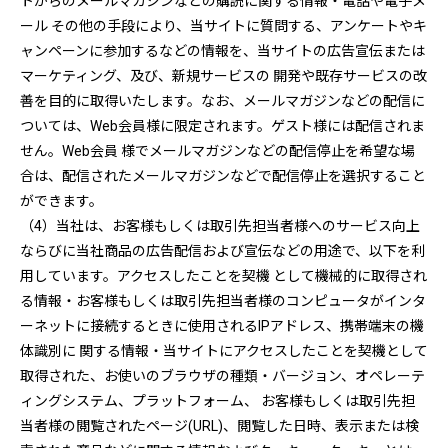
トからのメールマガジンなどの購読に関する情報・電話や電子メ
ール その他の手段により、当サイトに質問する、アンケートやキ
ャンペーンに参加するなどの情報を、当サイトの広告宣伝または
マーケティング、及び、新規サービスの 開発や既存サービスの改
善を目的に取得いたします。なお、メールマガジンなどの配信に
ついては、Web会員様に限定されます。ゲスト様には配信されま
せん。Web会員 様でメールマガジンなどの配信停止を希望な場
合は、配信されたメールマガジンなどで配信停止を選択すること
ができます。
（4）当社は、お客様もしくは取引先担当者様へのサービス向上
ならびに当社商品の広告配信および宣伝などの用途で、以下を利
用しています。アクセスしたことを契機 として機械的に取得され
る情報・お客様もしくは取引先担当者様のコンピュータがインタ
ーネットに接続するときに使用されるIPアドレス、携帯端末の機
体識別に 関する情報・当サイトにアクセスしたことを契機として
取得された、お使いのブラウザの種類・バージョン、オペレーテ
ィングシステム、プラットフォーム、 お客様もしくは取引先担
当者様の閲覧されたページ(URL)、閲覧した日時、表示または検