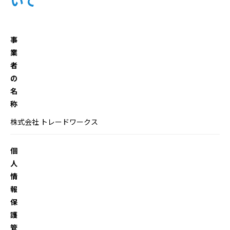
いて
事
業
者
の
名
称
株式会社 トレードワークス
個
人
情
報
保
護
管