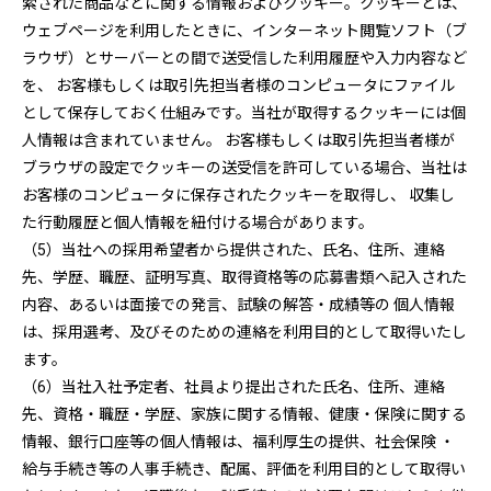
索された商品などに関する情報およびクッキー。クッキーとは、
ウェブページを利用したときに、インターネット閲覧ソフト（ブ
ラウザ）とサーバーとの間で送受信した利用履歴や入力内容など
を、 お客様もしくは取引先担当者様のコンピュータにファイル
として保存しておく仕組みです。当社が取得するクッキーには個
人情報は含まれていません。 お客様もしくは取引先担当者様が
ブラウザの設定でクッキーの送受信を許可している場合、当社は
お客様のコンピュータに保存されたクッキーを取得し、 収集し
た行動履歴と個人情報を紐付ける場合があります。
（5）当社への採用希望者から提供された、氏名、住所、連絡
先、学歴、職歴、証明写真、取得資格等の応募書類へ記入された
内容、あるいは面接での発言、試験の解答・成績等の 個人情報
は、採用選考、及びそのための連絡を利用目的として取得いたし
ます。
（6）当社入社予定者、社員より提出された氏名、住所、連絡
先、資格・職歴・学歴、家族に関する情報、健康・保険に関する
情報、銀行口座等の個人情報は、福利厚生の提供、社会保険 ・
給与手続き等の人事手続き、配属、評価を利用目的として取得い